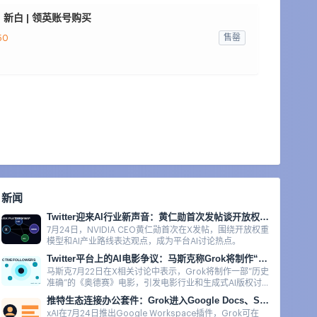
fa | 新白 | 领英账号购买
售罄
50
新闻
Twitter迎来AI行业新声音：黄仁勋首次发帖谈开放权重模型
7月24日，NVIDIA CEO黄仁勋首次在X发帖，围绕开放权重
模型和AI产业路线表达观点，成为平台AI讨论热点。
Twitter平台上的AI电影争议：马斯克称Grok将制作“历史准确”的《奥德赛》
马斯克7月22日在X相关讨论中表示，Grok将制作一部“历史
准确”的《奥德赛》电影，引发电影行业和生成式AI版权讨
论。
推特生态连接办公套件：Grok进入Google Docs、Sheets与Slides
xAI在7月24日推出Google Workspace插件，Grok可在