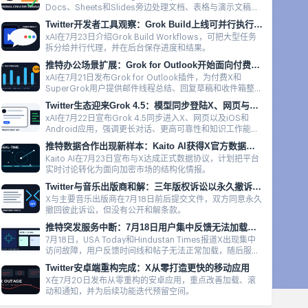
Docs、Sheets和Slides旁边处理文档、表格与演示文稿，
并支持引用来源。
Twitter开发者工具观察：Grok Build上线可并行执行的Workflows
xAI在7月23日介绍Grok Build Workflows，可把大型任务
拆分给并行代理，并在后台保存进度和结果。
推特办公场景扩展：Grok for Outlook开始面向付费用户提供
xAI在7月21日发布Grok for Outlook插件，为付费X和
SuperGrok用户提供邮件线程总结、回复草稿和收件箱整理
能力。
Twitter生态迎来Grok 4.5：模型同步登陆X、网页与移动端
xAI在7月22日宣布Grok 4.5同步进入X、网页以及iOS和
Android应用，强调更长对话、更高可靠性和知识工作能
力。
推特数据合作出现新样本：Kaito AI获得X官方数据协议
Kaito AI在7月23日宣布与X达成正式数据协议，计划把平台
实时讨论转化为面向加密市场的结构化情报。
Twitter与音乐出版商和解：三年版权诉讼以永久撤诉收尾
X与主要音乐出版商在7月18日前后提交文件，双方同意永久
撤回彼此诉讼，但没有公开和解条款。
推特突发服务中断：7月18日用户集中反馈无法加载内容
7月18日，USA Today和Hindustan Times报道X出现集中
访问故障，用户反馈时间线和帖子无法正常加载，随后服务
逐步恢复。
Twitter安卓端重构完成：X从零打造更快的移动应用
X在7月20日发布从零重构的安卓应用，重点改善加载、滚
动和通知，并为后续功能迭代预留空间。