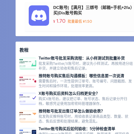
DC账号|【满月】三绑号（邮箱+手机+2fa） |
买|Dis账号购买
1.70
¥
批量最低 ¥1.50
教程
Twitter账号批发采购流程：从小样测试到批量补货
批发采购Twitter/X账号时，建议先小样测试，再按用途分组
补货，并建立验收和售后记录。
推特账号购买售后沟通模板：哪些信息要一次说清
需要售后时，一次性提供订单号、账号编号、问题截图、发
生时间和操作环境，处理效率更高。
X账号购买后资料怎么归档更安全？
购买X账号后，建议把订单、账号状态、售后记录分开归
档，敏感凭证使用加密密码管理器保存。
推特账号批发出售订单怎么做验收表？
批发购买推特账号时，用验收表记录商品类型、数量、状
态、售后反馈和处理结果，避免混乱。
Twitter账号购买后如何验收：5分钟检查清单