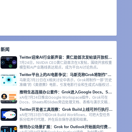
新闻
Twitter迎来AI行业新声音：黄仁勋首次发帖谈开放权重模型
7月24日，NVIDIA CEO黄仁勋首次在X发帖，围绕开放权重
模型和AI产业路线表达观点，成为平台AI讨论热点。
Twitter平台上的AI电影争议：马斯克称Grok将制作“历史准确”的《奥德赛》
马斯克7月22日在X相关讨论中表示，Grok将制作一部“历史
准确”的《奥德赛》电影，引发电影行业和生成式AI版权讨
论。
推特生态连接办公套件：Grok进入Google Docs、Sheets与Slides
xAI在7月24日推出Google Workspace插件，Grok可在
Docs、Sheets和Slides旁边处理文档、表格与演示文稿，
并支持引用来源。
Twitter开发者工具观察：Grok Build上线可并行执行的Workflows
xAI在7月23日介绍Grok Build Workflows，可把大型任务
拆分给并行代理，并在后台保存进度和结果。
推特办公场景扩展：Grok for Outlook开始面向付费用户提供